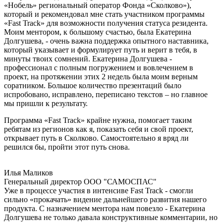
«Нобель» региональный оператор Фонда «Сколково»),
который и рекомендовал мне стать участником программы
«Fast Track» для возможности получения статуса резидента.
Моим ментором, к большому счастью, была Екатерина
Долгушева, - очень важна поддержка опытного наставника,
который указывает и формулирует путь и верит в тебя, в
минуты твоих сомнений. Екатерина Долгушева -
профессионал с полным погружением и вовлечением в
проект, на протяжении этих 2 недель была моим верным
соратником. Большое количество презентаций было
испробовано, исправлено, переписано текстов – но главное
мы пришли к результату.
Программа «Fast Track» крайне нужна, помогает таким
ребятам из регионов как я, показать себя и свой проект,
открывает путь в Сколково. Самостоятельно я вряд ли
решился бы, пройти этот путь снова.
Илья Маликов
Генеральный директор ООО "САМОСПАС"
Уже в процессе участия в интенсиве Fast Track - смогли
сильно «прокачать» видение дальнейшего развития нашего
продукта. С назначением ментора нам повезло - Екатерина
Долгушева не только давала конструктивные комментарии, но