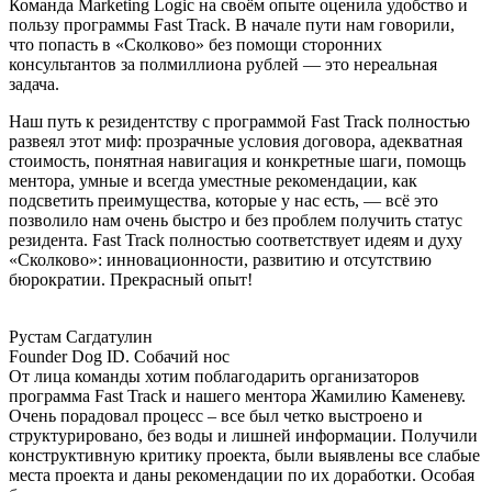
Команда Marketing Logic на своём опыте оценила удобство и
пользу программы Fast Track. В начале пути нам говорили,
что попасть в «Сколково» без помощи сторонних
консультантов за полмиллиона рублей — это нереальная
задача.
Наш путь к резидентству с программой Fast Track полностью
развеял этот миф: прозрачные условия договора, адекватная
стоимость, понятная навигация и конкретные шаги, помощь
ментора, умные и всегда уместные рекомендации, как
подсветить преимущества, которые у нас есть, — всё это
позволило нам очень быстро и без проблем получить статус
резидента. Fast Track полностью соответствует идеям и духу
«Сколково»: инновационности, развитию и отсутствию
бюрократии. Прекрасный опыт!
Рустам Сагдатулин
Founder Dog ID. Собачий нос
От лица команды хотим поблагодарить организаторов
программа Fast Track и нашего ментора Жамилию Каменеву.
Очень порадовал процесс – все был четко выстроено и
структурировано, без воды и лишней информации. Получили
конструктивную критику проекта, были выявлены все слабые
места проекта и даны рекомендации по их доработки. Особая