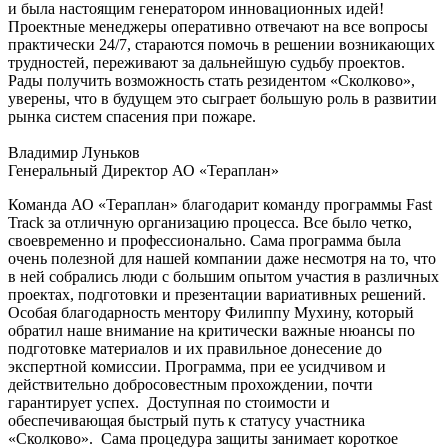
и была настоящим генератором инновационных идей!
Проектные менеджеры оперативно отвечают на все вопросы
практически 24/7, стараются помочь в решении возникающих
трудностей, переживают за дальнейшую судьбу проектов.
Рады получить возможность стать резидентом «Сколково»,
уверены, что в будущем это сыграет большую роль в развитии
рынка систем спасения при пожаре.
Владимир Луньков
Генеральный Директор АО «Тераплан»
Команда АО «Тераплан» благодарит команду программы Fast
Track за отличную организацию процесса. Все было четко,
своевременно и профессионально. Сама программа была
очень полезной для нашей компании даже несмотря на то, что
в ней собрались люди с большим опытом участия в различных
проектах, подготовки и презентации вариативных решений.
Особая благодарность ментору Филиппу Мухину, который
обратил наше внимание на критически важные нюансы по
подготовке материалов и их правильное донесение до
экспертной комиссии. Программа, при ее усидчивом и
действительно добросовестным прохождении, почти
гарантирует успех. Доступная по стоимости и
обеспечивающая быстрый путь к статусу участника
«Сколково». Сама процедура защиты занимает короткое